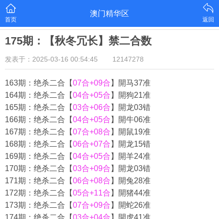
澳门精华区
首页
返回
175期：【秋冬冗长】禁二合数
发表于：2025-03-16 00:54:45
12147278
163期：绝杀二合【
07合+09合
】開马37准
164期：绝杀二合【
04合+05合
】開狗21准
165期：绝杀二合【
03合+06合
】開龙03错
166期：绝杀二合【
04合+05合
】開牛06准
167期：绝杀二合【
07合+08合
】開鼠19准
168期：绝杀二合【
06合+07合
】開龙15错
169期：绝杀二合【
04合+05合
】開羊24准
170期：绝杀二合【
03合+09合
】開龙03错
171期：绝杀二合【
06合+08合
】開兔28准
172期：绝杀二合【
05合+11合
】開猪44准
173期：绝杀二合【
07合+09合
】開蛇26准
174期：绝杀二合【
03合+04合
】開虎41准