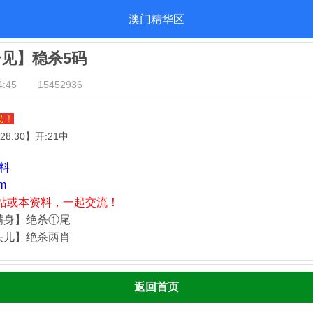
澳门精华区
一见】稳杀5码
:45
15452936
民！
.28.30
】开:21中
资料
m
站或本资料，一起交流！
满身】绝杀①尾
头儿】绝杀两肖
返回首页