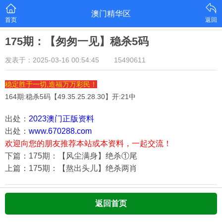
澳门精华区
首页
返回
175期：【匆匆一见】稳杀5码
发表于：2025-03-16 00:54:45
15490611
稳定胜于一切,造福万万彩民！
164期:稳杀5码【
49.35.25.28.30
】开:21中
出处：
2023澳门正版资料
出处：
www.670288.com
欢迎向您的朋友推荐本站或本资料，一起交流！
下篇：175期：【风尘满身】绝杀①尾
上篇：175期：【熬出头儿】绝杀两肖
返回首页